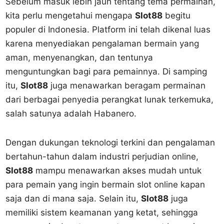
Sebelum masuk lebih jauh tentang tema permainan,
kita perlu mengetahui mengapa
Slot88
begitu
populer di Indonesia. Platform ini telah dikenal luas
karena menyediakan pengalaman bermain yang
aman, menyenangkan, dan tentunya
menguntungkan bagi para pemainnya. Di samping
itu,
Slot88
juga menawarkan beragam permainan
dari berbagai penyedia perangkat lunak terkemuka,
salah satunya adalah Habanero.
Dengan dukungan teknologi terkini dan pengalaman
bertahun-tahun dalam industri perjudian online,
Slot88
mampu menawarkan akses mudah untuk
para pemain yang ingin bermain slot online kapan
saja dan di mana saja. Selain itu,
Slot88
juga
memiliki sistem keamanan yang ketat, sehingga