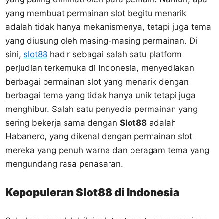
yang membuat permainan slot begitu menarik
adalah tidak hanya mekanismenya, tetapi juga tema
yang diusung oleh masing-masing permainan. Di
sini,
slot88
hadir sebagai salah satu platform
perjudian terkemuka di Indonesia, menyediakan
berbagai permainan slot yang menarik dengan
berbagai tema yang tidak hanya unik tetapi juga
menghibur. Salah satu penyedia permainan yang
sering bekerja sama dengan
Slot88
adalah
Habanero, yang dikenal dengan permainan slot
mereka yang penuh warna dan beragam tema yang
mengundang rasa penasaran.
Kepopuleran Slot88 di Indonesia