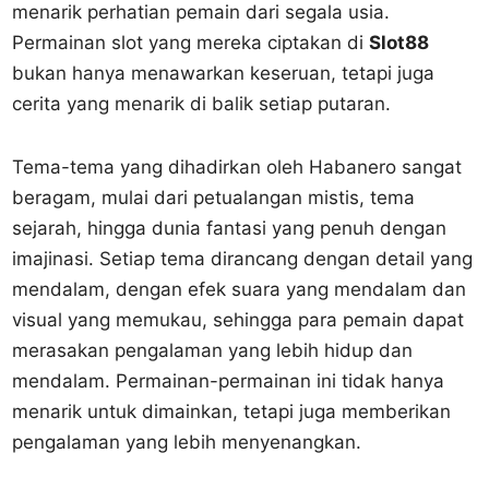
menarik perhatian pemain dari segala usia.
Permainan slot yang mereka ciptakan di
Slot88
bukan hanya menawarkan keseruan, tetapi juga
cerita yang menarik di balik setiap putaran.
Tema-tema yang dihadirkan oleh Habanero sangat
beragam, mulai dari petualangan mistis, tema
sejarah, hingga dunia fantasi yang penuh dengan
imajinasi. Setiap tema dirancang dengan detail yang
mendalam, dengan efek suara yang mendalam dan
visual yang memukau, sehingga para pemain dapat
merasakan pengalaman yang lebih hidup dan
mendalam. Permainan-permainan ini tidak hanya
menarik untuk dimainkan, tetapi juga memberikan
pengalaman yang lebih menyenangkan.