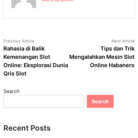
Post
Previous
N
Previous Article
Next Article
article:
a
Rahasia di Balik
Tips dan Trik
navigation
Kemenangan Slot
Mengalahkan Mesin Slot
Online: Eksplorasi Dunia
Online Habanero
Qris Slot
Search
Search
Recent Posts