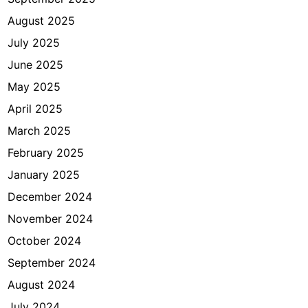
August 2025
July 2025
June 2025
May 2025
April 2025
March 2025
February 2025
January 2025
December 2024
November 2024
October 2024
September 2024
August 2024
July 2024