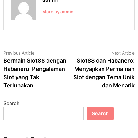
More by admin
Post
Previous
N
Previous Article
Next Article
article:
a
Bermain Slot88 dengan
Slot88 dan Habanero:
navigation
Habanero: Pengalaman
Menyajikan Permainan
Slot yang Tak
Slot dengan Tema Unik
Terlupakan
dan Menarik
Search
Search