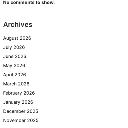
No comments to show.
Archives
August 2026
July 2026
June 2026
May 2026
April 2026
March 2026
February 2026
January 2026
December 2025
November 2025