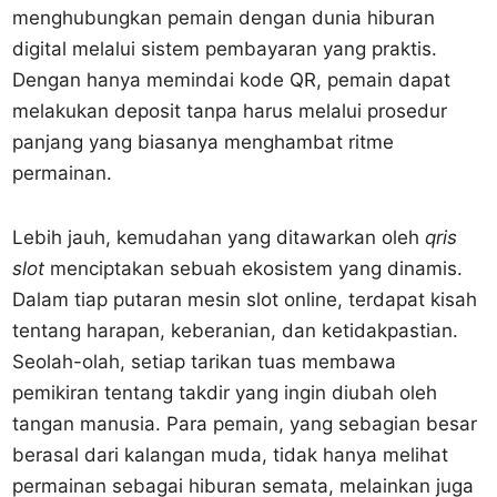
menghubungkan pemain dengan dunia hiburan
digital melalui sistem pembayaran yang praktis.
Dengan hanya memindai kode QR, pemain dapat
melakukan deposit tanpa harus melalui prosedur
panjang yang biasanya menghambat ritme
permainan.
Lebih jauh, kemudahan yang ditawarkan oleh
qris
slot
menciptakan sebuah ekosistem yang dinamis.
Dalam tiap putaran mesin slot online, terdapat kisah
tentang harapan, keberanian, dan ketidakpastian.
Seolah-olah, setiap tarikan tuas membawa
pemikiran tentang takdir yang ingin diubah oleh
tangan manusia. Para pemain, yang sebagian besar
berasal dari kalangan muda, tidak hanya melihat
permainan sebagai hiburan semata, melainkan juga