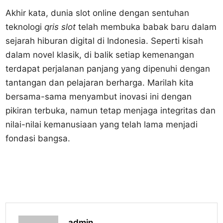
Akhir kata, dunia slot online dengan sentuhan
teknologi
qris slot
telah membuka babak baru dalam
sejarah hiburan digital di Indonesia. Seperti kisah
dalam novel klasik, di balik setiap kemenangan
terdapat perjalanan panjang yang dipenuhi dengan
tantangan dan pelajaran berharga. Marilah kita
bersama-sama menyambut inovasi ini dengan
pikiran terbuka, namun tetap menjaga integritas dan
nilai-nilai kemanusiaan yang telah lama menjadi
fondasi bangsa.
admin