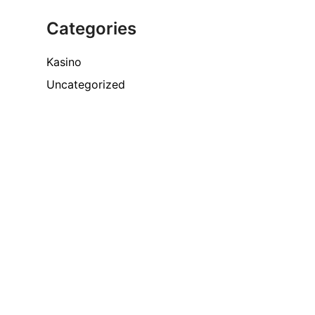
Categories
Kasino
Uncategorized