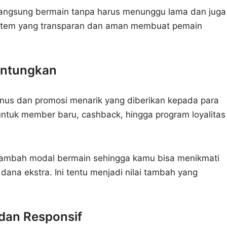
 langsung bermain tanpa harus menunggu lama dan juga
stem yang transparan dan aman membuat pemain
untungkan
onus dan promosi menarik yang diberikan kepada para
untuk member baru, cashback, hingga program loyalitas
ambah modal bermain sehingga kamu bisa menikmati
ana ekstra. Ini tentu menjadi nilai tambah yang
dan Responsif