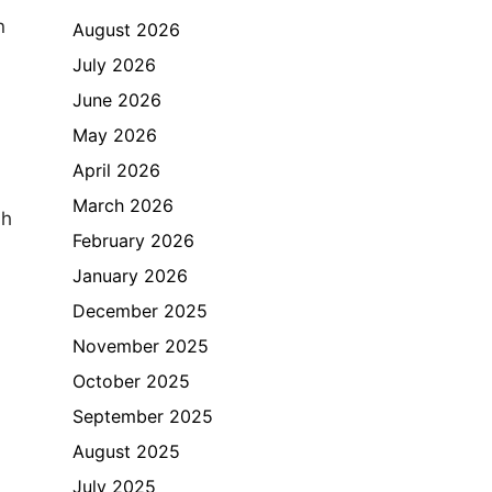
n
August 2026
July 2026
June 2026
May 2026
April 2026
March 2026
ah
February 2026
January 2026
December 2025
November 2025
October 2025
September 2025
August 2025
July 2025