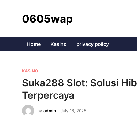
Skip
to
0605wap
content
Home
Kasino
privacy policy
P
KASINO
o
Suka288 Slot: Solusi Hi
s
Terpercaya
t
e
by
admin
July 16, 2025
d
i
n