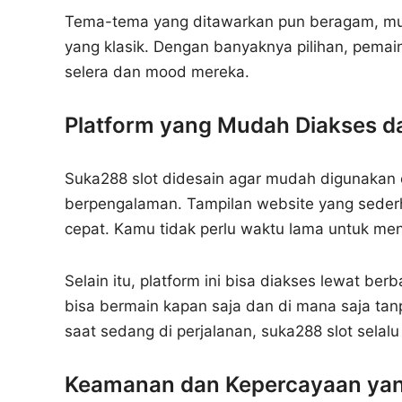
Tema-tema yang ditawarkan pun beragam, mula
yang klasik. Dengan banyaknya pilihan, pema
selera dan mood mereka.
Platform yang Mudah Diakses 
Suka288 slot didesain agar mudah digunakan 
berpengalaman. Tampilan website yang seder
cepat. Kamu tidak perlu waktu lama untuk me
Selain itu, platform ini bisa diakses lewat be
bisa bermain kapan saja dan di mana saja tanp
saat sedang di perjalanan, suka288 slot sela
Keamanan dan Kepercayaan yan