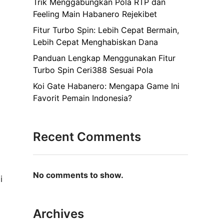
Trik Menggabungkan Pola RTP dan
Feeling Main Habanero Rejekibet
Fitur Turbo Spin: Lebih Cepat Bermain,
Lebih Cepat Menghabiskan Dana
Panduan Lengkap Menggunakan Fitur
Turbo Spin Ceri388 Sesuai Pola
Koi Gate Habanero: Mengapa Game Ini
Favorit Pemain Indonesia?
Recent Comments
No comments to show.
i
Archives