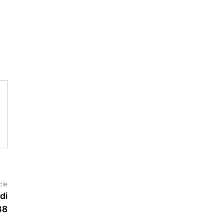
Next
cle
article:
di
38