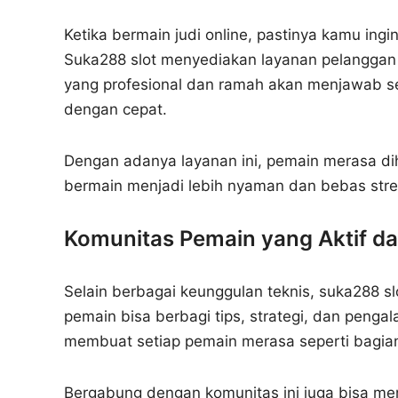
Ketika bermain judi online, pastinya kamu in
Suka288 slot menyediakan layanan pelanggan
yang profesional dan ramah akan menjawab 
dengan cepat.
Dengan adanya layanan ini, pemain merasa d
bermain menjadi lebih nyaman dan bebas stre
Komunitas Pemain yang Aktif d
Selain berbagai keunggulan teknis, suka288 slo
pemain bisa berbagi tips, strategi, dan peng
membuat setiap pemain merasa seperti bagian 
Bergabung dengan komunitas ini juga bisa m