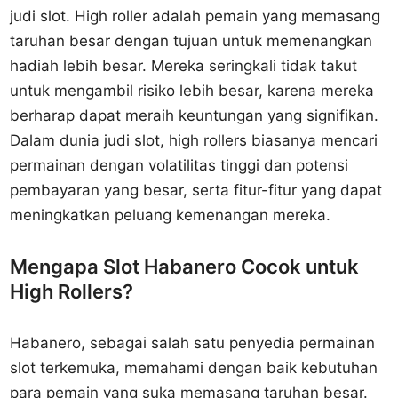
judi slot. High roller adalah pemain yang memasang
taruhan besar dengan tujuan untuk memenangkan
hadiah lebih besar. Mereka seringkali tidak takut
untuk mengambil risiko lebih besar, karena mereka
berharap dapat meraih keuntungan yang signifikan.
Dalam dunia judi slot, high rollers biasanya mencari
permainan dengan volatilitas tinggi dan potensi
pembayaran yang besar, serta fitur-fitur yang dapat
meningkatkan peluang kemenangan mereka.
Mengapa Slot Habanero Cocok untuk
High Rollers?
Habanero, sebagai salah satu penyedia permainan
slot terkemuka, memahami dengan baik kebutuhan
para pemain yang suka memasang taruhan besar.