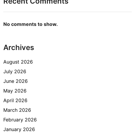
Recent Comments
No comments to show.
Archives
August 2026
July 2026
June 2026
May 2026
April 2026
March 2026
February 2026
January 2026