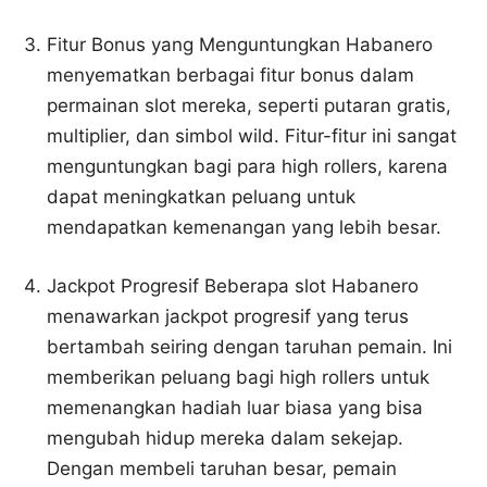
Fitur Bonus yang Menguntungkan Habanero
menyematkan berbagai fitur bonus dalam
permainan slot mereka, seperti putaran gratis,
multiplier, dan simbol wild. Fitur-fitur ini sangat
menguntungkan bagi para high rollers, karena
dapat meningkatkan peluang untuk
mendapatkan kemenangan yang lebih besar.
Jackpot Progresif Beberapa slot Habanero
menawarkan jackpot progresif yang terus
bertambah seiring dengan taruhan pemain. Ini
memberikan peluang bagi high rollers untuk
memenangkan hadiah luar biasa yang bisa
mengubah hidup mereka dalam sekejap.
Dengan membeli taruhan besar, pemain