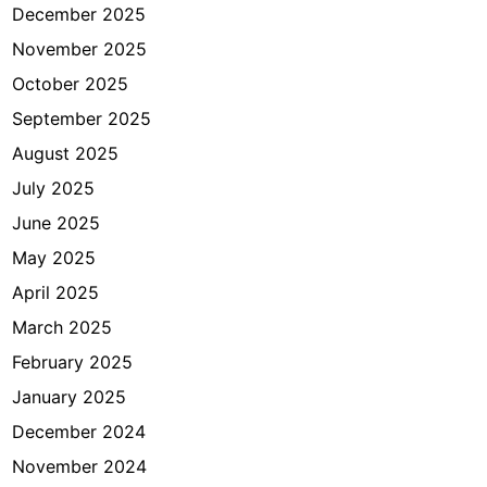
December 2025
November 2025
October 2025
September 2025
August 2025
July 2025
June 2025
May 2025
April 2025
March 2025
February 2025
January 2025
December 2024
November 2024