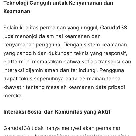
Teknologi Canggih untuk Kenyamanan dan
Keamanan
Selain kualitas permainan yang unggul, Garuda138
juga menonjol dalam hal keamanan dan
kenyamanan pengguna. Dengan sistem keamanan
yang canggih dan dukungan teknis yang responsif,
platform ini memastikan bahwa setiap transaksi dan
interaksi dijamin aman dan terlindungi. Pengguna
dapat fokus sepenuhnya pada permainan tanpa
khawatir tentang masalah keamanan data pribadi
mereka.
Interaksi Sosial dan Komunitas yang Aktif
Garuda138 tidak hanya menyediakan permainan