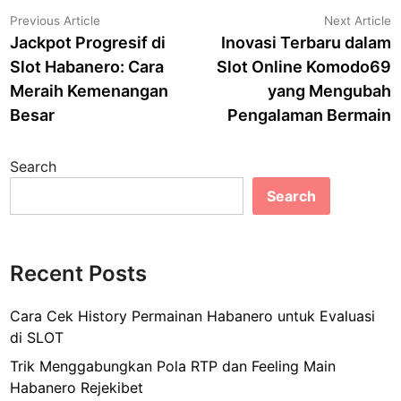
Post
Previous
N
Previous Article
Next Article
article:
a
Jackpot Progresif di
Inovasi Terbaru dalam
navigation
Slot Habanero: Cara
Slot Online Komodo69
Meraih Kemenangan
yang Mengubah
Besar
Pengalaman Bermain
Search
Search
Recent Posts
Cara Cek History Permainan Habanero untuk Evaluasi
di SLOT
Trik Menggabungkan Pola RTP dan Feeling Main
Habanero Rejekibet