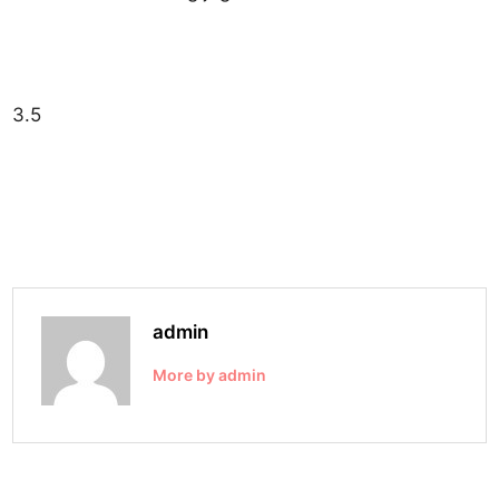
3.5
admin
More by admin