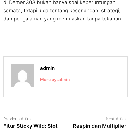
di Demen303 bukan hanya soal keberuntungan
semata, tetapi juga tentang kesenangan, strategi,
dan pengalaman yang memuaskan tanpa tekanan.
admin
More by admin
Post
Previous
N
Previous Article
Next Article
article:
a
Fitur Sticky Wild: Slot
Respin dan Multiplier:
navigation