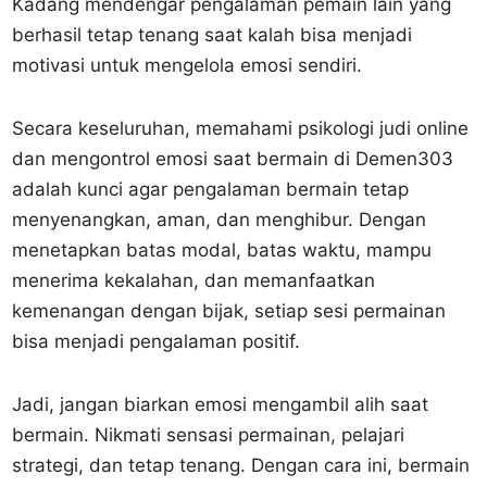
Kadang mendengar pengalaman pemain lain yang
berhasil tetap tenang saat kalah bisa menjadi
motivasi untuk mengelola emosi sendiri.
Secara keseluruhan, memahami psikologi judi online
dan mengontrol emosi saat bermain di Demen303
adalah kunci agar pengalaman bermain tetap
menyenangkan, aman, dan menghibur. Dengan
menetapkan batas modal, batas waktu, mampu
menerima kekalahan, dan memanfaatkan
kemenangan dengan bijak, setiap sesi permainan
bisa menjadi pengalaman positif.
Jadi, jangan biarkan emosi mengambil alih saat
bermain. Nikmati sensasi permainan, pelajari
strategi, dan tetap tenang. Dengan cara ini, bermain