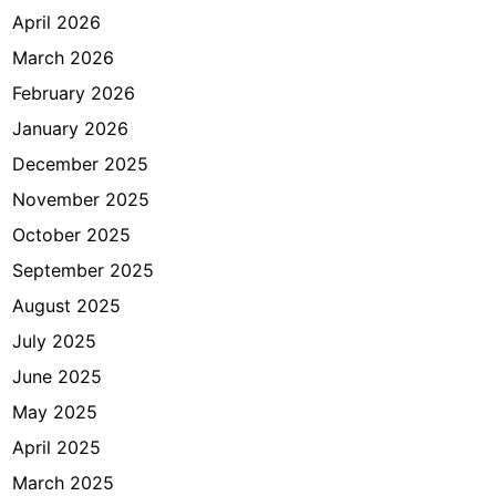
April 2026
March 2026
February 2026
January 2026
December 2025
November 2025
October 2025
September 2025
August 2025
July 2025
June 2025
May 2025
April 2025
March 2025