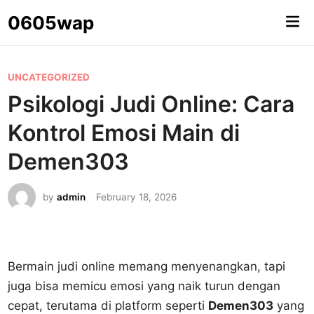
Skip
0605wap
Mai
to
Me
content
P
UNCATEGORIZED
o
Psikologi Judi Online: Cara
s
Kontrol Emosi Main di
t
e
Demen303
d
i
by
admin
February 18, 2026
n
Bermain judi online memang menyenangkan, tapi
juga bisa memicu emosi yang naik turun dengan
cepat, terutama di platform seperti
Demen303
yang