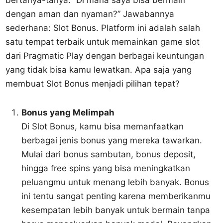
bertanya-tanya: “Di mana saya bisa bermain
dengan aman dan nyaman?” Jawabannya
sederhana: Slot Bonus. Platform ini adalah salah
satu tempat terbaik untuk memainkan game slot
dari Pragmatic Play dengan berbagai keuntungan
yang tidak bisa kamu lewatkan. Apa saja yang
membuat Slot Bonus menjadi pilihan tepat?
Bonus yang Melimpah
Di Slot Bonus, kamu bisa memanfaatkan
berbagai jenis bonus yang mereka tawarkan.
Mulai dari bonus sambutan, bonus deposit,
hingga free spins yang bisa meningkatkan
peluangmu untuk menang lebih banyak. Bonus
ini tentu sangat penting karena memberikanmu
kesempatan lebih banyak untuk bermain tanpa