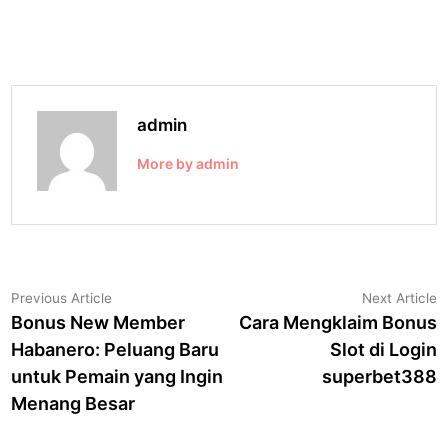
admin
More by admin
Post
Previous
N
Previous Article
Next Article
article:
a
Bonus New Member
Cara Mengklaim Bonus
navigation
Habanero: Peluang Baru
Slot di Login
untuk Pemain yang Ingin
superbet388
Menang Besar