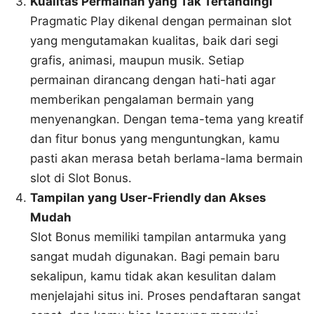
Kualitas Permainan yang Tak Tertandingi
Pragmatic Play dikenal dengan permainan slot
yang mengutamakan kualitas, baik dari segi
grafis, animasi, maupun musik. Setiap
permainan dirancang dengan hati-hati agar
memberikan pengalaman bermain yang
menyenangkan. Dengan tema-tema yang kreatif
dan fitur bonus yang menguntungkan, kamu
pasti akan merasa betah berlama-lama bermain
slot di Slot Bonus.
Tampilan yang User-Friendly dan Akses
Mudah
Slot Bonus memiliki tampilan antarmuka yang
sangat mudah digunakan. Bagi pemain baru
sekalipun, kamu tidak akan kesulitan dalam
menjelajahi situs ini. Proses pendaftaran sangat