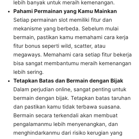
lebih banyak untuk meraih kemenangan.
Pahami Permainan yang Kamu Mainkan
Setiap permainan slot memiliki fitur dan
mekanisme yang berbeda. Sebelum mulai
bermain, pastikan kamu memahami cara kerja
fitur bonus seperti wild, scatter, atau
megaways. Memahami cara setiap fitur bekerja
bisa sangat membantumu meraih kemenangan
lebih sering.
Tetapkan Batas dan Bermain dengan Bijak
Dalam perjudian online, sangat penting untuk
bermain dengan bijak. Tetapkan batas taruhan
dan pastikan kamu tidak terbawa suasana.
Bermain secara terkendali akan membuat
pengalamanmu lebih menyenangkan, dan
menghindarkanmu dari risiko kerugian yang