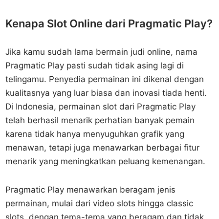
Kenapa Slot Online dari Pragmatic Play?
Jika kamu sudah lama bermain judi online, nama
Pragmatic Play pasti sudah tidak asing lagi di
telingamu. Penyedia permainan ini dikenal dengan
kualitasnya yang luar biasa dan inovasi tiada henti.
Di Indonesia, permainan slot dari Pragmatic Play
telah berhasil menarik perhatian banyak pemain
karena tidak hanya menyuguhkan grafik yang
menawan, tetapi juga menawarkan berbagai fitur
menarik yang meningkatkan peluang kemenangan.
Pragmatic Play menawarkan beragam jenis
permainan, mulai dari video slots hingga classic
slots, dengan tema-tema yang beragam dan tidak