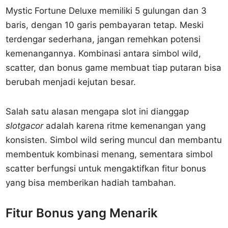
Mystic Fortune Deluxe memiliki 5 gulungan dan 3
baris, dengan 10 garis pembayaran tetap. Meski
terdengar sederhana, jangan remehkan potensi
kemenangannya. Kombinasi antara simbol wild,
scatter, dan bonus game membuat tiap putaran bisa
berubah menjadi kejutan besar.
Salah satu alasan mengapa slot ini dianggap
slotgacor
adalah karena ritme kemenangan yang
konsisten. Simbol wild sering muncul dan membantu
membentuk kombinasi menang, sementara simbol
scatter berfungsi untuk mengaktifkan fitur bonus
yang bisa memberikan hadiah tambahan.
Fitur Bonus yang Menarik