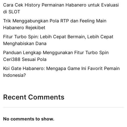
Cara Cek History Permainan Habanero untuk Evaluasi
di SLOT
Trik Menggabungkan Pola RTP dan Feeling Main
Habanero Rejekibet
Fitur Turbo Spin: Lebih Cepat Bermain, Lebih Cepat
Menghabiskan Dana
Panduan Lengkap Menggunakan Fitur Turbo Spin
Ceri388 Sesuai Pola
Koi Gate Habanero: Mengapa Game Ini Favorit Pemain
Indonesia?
Recent Comments
No comments to show.