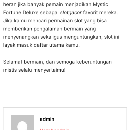
heran jika banyak pemain menjadikan Mystic
Fortune Deluxe sebagai
slotgacor
favorit mereka.
Jika kamu mencari permainan slot yang bisa
memberikan pengalaman bermain yang
menyenangkan sekaligus menguntungkan, slot ini
layak masuk daftar utama kamu.
Selamat bermain, dan semoga keberuntungan
mistis selalu menyertaimu!
admin