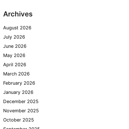
Archives
August 2026
July 2026
June 2026
May 2026
April 2026
March 2026
February 2026
January 2026
December 2025
November 2025
October 2025
September 2025