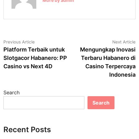
More by admin
Post
Previous
N
Previous Article
Next Article
article:
a
Platform Terbaik untuk
Mengungkap Inovasi
navigation
Slotgacor Habanero: PP
Terbaru Habanero di
Casino vs Next 4D
Casino Terpercaya
Indonesia
Search
Search
Recent Posts