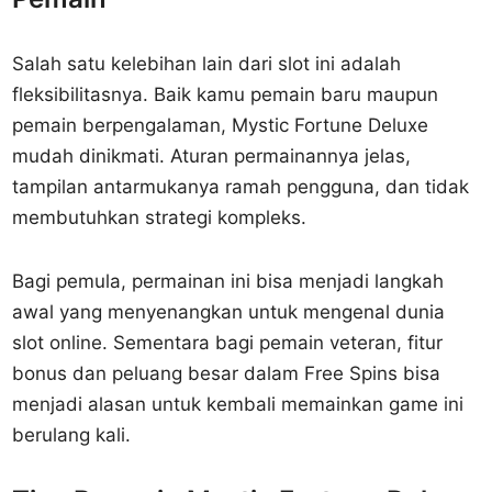
Salah satu kelebihan lain dari slot ini adalah
fleksibilitasnya. Baik kamu pemain baru maupun
pemain berpengalaman, Mystic Fortune Deluxe
mudah dinikmati. Aturan permainannya jelas,
tampilan antarmukanya ramah pengguna, dan tidak
membutuhkan strategi kompleks.
Bagi pemula, permainan ini bisa menjadi langkah
awal yang menyenangkan untuk mengenal dunia
slot online. Sementara bagi pemain veteran, fitur
bonus dan peluang besar dalam Free Spins bisa
menjadi alasan untuk kembali memainkan game ini
berulang kali.