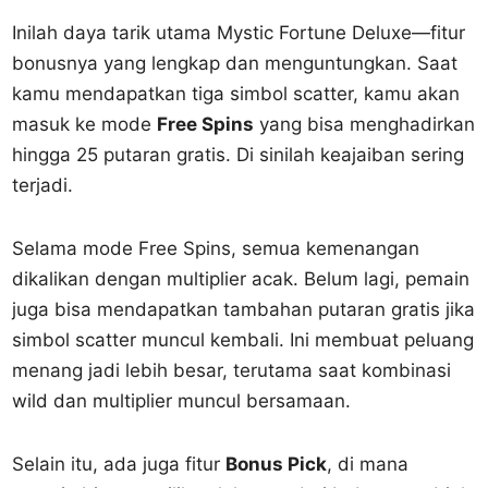
Inilah daya tarik utama Mystic Fortune Deluxe—fitur
bonusnya yang lengkap dan menguntungkan. Saat
kamu mendapatkan tiga simbol scatter, kamu akan
masuk ke mode
Free Spins
yang bisa menghadirkan
hingga 25 putaran gratis. Di sinilah keajaiban sering
terjadi.
Selama mode Free Spins, semua kemenangan
dikalikan dengan multiplier acak. Belum lagi, pemain
juga bisa mendapatkan tambahan putaran gratis jika
simbol scatter muncul kembali. Ini membuat peluang
menang jadi lebih besar, terutama saat kombinasi
wild dan multiplier muncul bersamaan.
Selain itu, ada juga fitur
Bonus Pick
, di mana