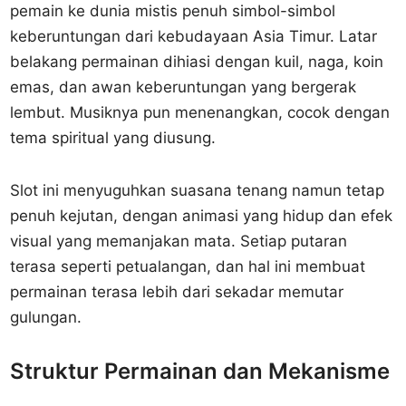
pemain ke dunia mistis penuh simbol-simbol
keberuntungan dari kebudayaan Asia Timur. Latar
belakang permainan dihiasi dengan kuil, naga, koin
emas, dan awan keberuntungan yang bergerak
lembut. Musiknya pun menenangkan, cocok dengan
tema spiritual yang diusung.
Slot ini menyuguhkan suasana tenang namun tetap
penuh kejutan, dengan animasi yang hidup dan efek
visual yang memanjakan mata. Setiap putaran
terasa seperti petualangan, dan hal ini membuat
permainan terasa lebih dari sekadar memutar
gulungan.
Struktur Permainan dan Mekanisme