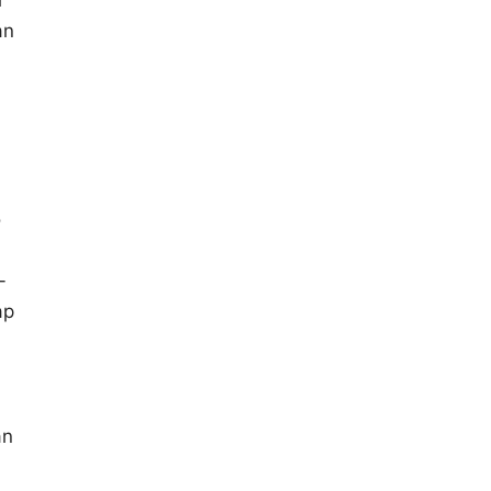
i
an
o
-
ap
an