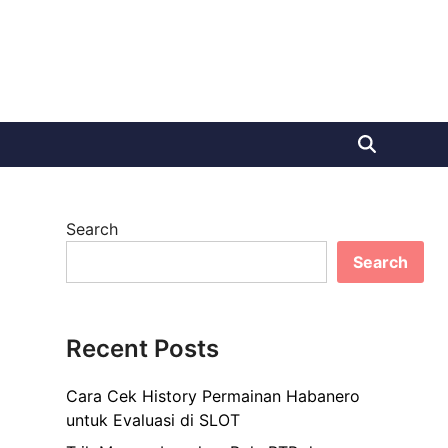
Search
Search
Recent Posts
Cara Cek History Permainan Habanero
untuk Evaluasi di SLOT