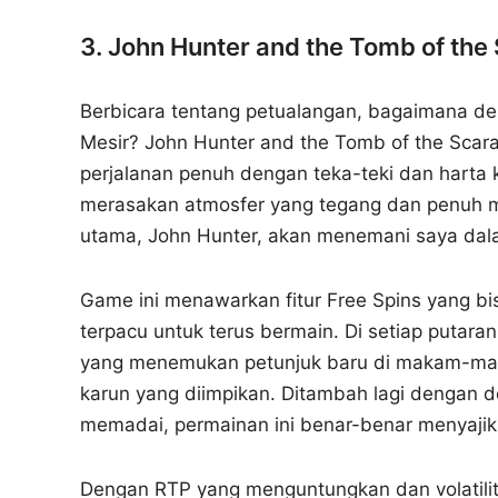
3. John Hunter and the Tomb of the
Berbicara tentang petualangan, bagaimana d
Mesir? John Hunter and the Tomb of the Sca
perjalanan penuh dengan teka-teki dan harta 
merasakan atmosfer yang tegang dan penuh mis
utama, John Hunter, akan menemani saya dala
Game ini menawarkan fitur Free Spins yang 
terpacu untuk terus bermain. Di setiap putara
yang menemukan petunjuk baru di makam-mak
karun yang diimpikan. Ditambah lagi dengan de
memadai, permainan ini benar-benar menyajik
Dengan RTP yang menguntungkan dan volatilit