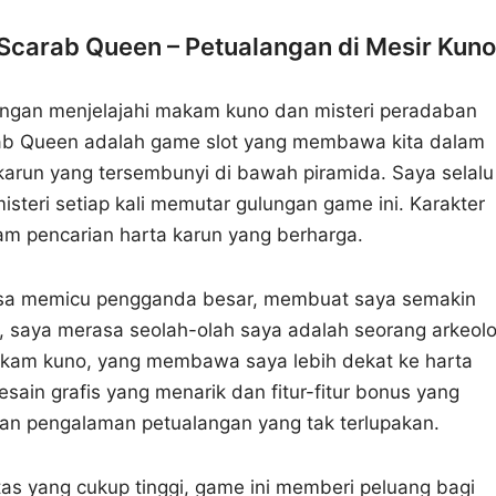
 Scarab Queen – Petualangan di Mesir Kuno
engan menjelajahi makam kuno dan misteri peradaban
rab Queen adalah game slot yang membawa kita dalam
karun yang tersembunyi di bawah piramida. Saya selalu
teri setiap kali memutar gulungan game ini. Karakter
m pencarian harta karun yang berharga.
bisa memicu pengganda besar, membuat saya semakin
n, saya merasa seolah-olah saya adalah seorang arkeol
am kuno, yang membawa saya lebih dekat ke harta
sain grafis yang menarik dan fitur-fitur bonus yang
an pengalaman petualangan yang tak terlupakan.
as yang cukup tinggi, game ini memberi peluang bagi