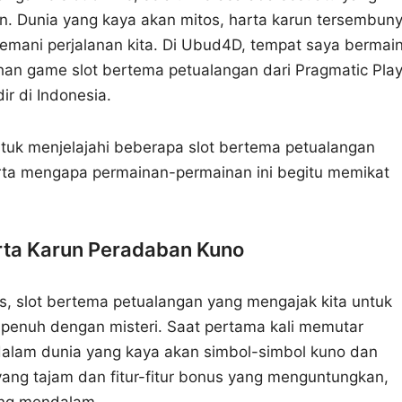
n. Dunia yang kaya akan mitos, harta karun tersembuny
nemani perjalanan kita. Di Ubud4D, tempat saya bermain
ihan game slot bertema petualangan dari Pragmatic Play
r di Indonesia.
ntuk menjelajahi beberapa slot bertema petualangan
erta mengapa permainan-permainan ini begitu memikat
rta Karun Peradaban Kuno
s, slot bertema petualangan yang mengajak kita untuk
 penuh dengan misteri. Saat pertama kali memutar
dalam dunia yang kaya akan simbol-simbol kuno dan
yang tajam dan fitur-fitur bonus yang menguntungkan,