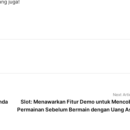
ng juga!
Next Arti
nda
Slot: Menawarkan Fitur Demo untuk Menco
Permainan Sebelum Bermain dengan Uang As