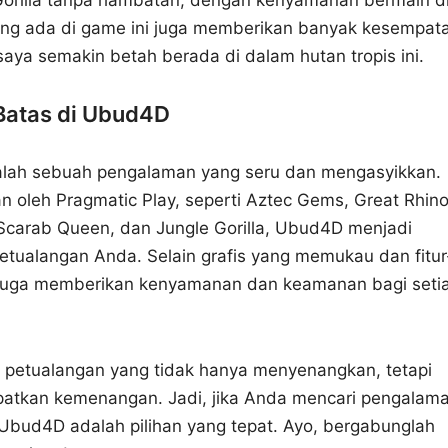
Gorilla tanpa hambatan, dengan kenyamanan bermain d
yang ada di game ini juga memberikan banyak kesempat
a semakin betah berada di dalam hutan tropis ini.
Batas di Ubud4D
dalah sebuah pengalaman yang seru dan mengasyikkan.
 oleh Pragmatic Play, seperti Aztec Gems, Great Rhin
Scarab Queen, dan Jungle Gorilla, Ubud4D menjadi
etualangan Anda. Selain grafis yang memukau dan fitur
i juga memberikan kenyamanan dan keamanan bagi seti
 petualangan yang tidak hanya menyenangkan, tetapi
atkan kemenangan. Jadi, jika Anda mencari pengalam
Ubud4D adalah pilihan yang tepat. Ayo, bergabunglah