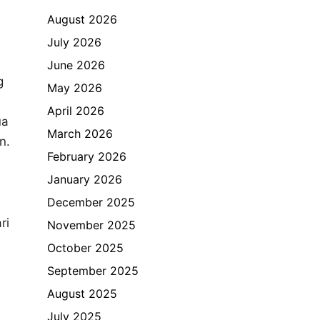
August 2026
July 2026
June 2026
g
May 2026
April 2026
ua
March 2026
n.
February 2026
January 2026
December 2025
ri
November 2025
October 2025
September 2025
August 2025
July 2025