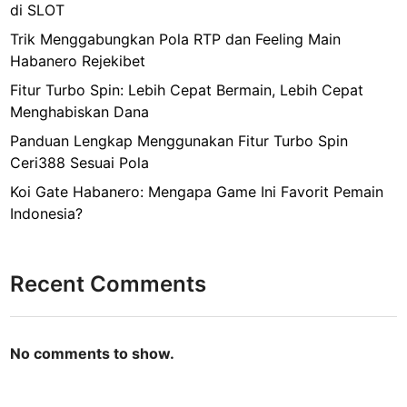
di SLOT
Trik Menggabungkan Pola RTP dan Feeling Main
Habanero Rejekibet
Fitur Turbo Spin: Lebih Cepat Bermain, Lebih Cepat
Menghabiskan Dana
Panduan Lengkap Menggunakan Fitur Turbo Spin
Ceri388 Sesuai Pola
Koi Gate Habanero: Mengapa Game Ini Favorit Pemain
Indonesia?
Recent Comments
No comments to show.