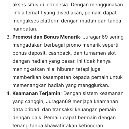
akses situs di Indonesia. Dengan menggunakan
link alternatif yang disediakan, pemain dapat
mengakses platform dengan mudah dan tanpa
hambatan.
Promosi dan Bonus Menarik
: Juragan69 sering
mengadakan berbagai promo menarik seperti
bonus deposit, cashback, dan turnamen slot
dengan hadiah yang besar. Ini tidak hanya
meningkatkan nilai hiburan tetapi juga
memberikan kesempatan kepada pemain untuk
memenangkan hadiah yang menggiurkan.
Keamanan Terjamin
: Dengan sistem keamanan
yang canggih, Juragan69 menjaga keamanan
data pribadi dan transaksi keuangan pemain
dengan baik. Pemain dapat bermain dengan
tenang tanpa khawatir akan kebocoran