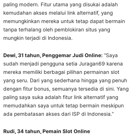
paling modern. Fitur utama yang disukai adalah
kemudahan akses melalui link alternatif, yang
memungkinkan mereka untuk tetap dapat bermain
tanpa terhalang oleh pemblokiran situs yang
mungkin terjadi di Indonesia.
Dewi, 31 tahun, Penggemar Judi Online:
“Saya
sudah menjadi pengguna setia Juragan69 karena
mereka memiliki berbagai pilihan permainan slot
yang seru. Dari yang sederhana hingga yang penuh
dengan fitur bonus, semuanya tersedia di sini. Yang
paling saya suka adalah fitur link alternatif yang
memudahkan saya untuk tetap bermain meskipun
ada pembatasan akses dari ISP di Indonesia.”
Rudi, 34 tahun, Pemain Slot Online