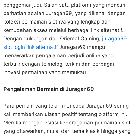
penggemar judi. Salah satu platform yang mencuri
perhatian adalah Juragan69, yang dikenal dengan
koleksi permainan slotnya yang lengkap dan
kemudahan akses melalui berbagai link alternatif.
Dengan dukungan dari Oriental Gaming,
juragan69
slot login link alternatif
Juragan69 mampu
menawarkan pengalaman berjudi online yang
terbaik dengan teknologi terkini dan berbagai
inovasi permainan yang memukau.
Pengalaman Bermain di Juragan69
Para pemain yang telah mencoba Juragan69 sering
kali memberikan ulasan positif tentang platform ini.
Mereka mengapresiasi keberagaman permainan slot
yang ditawarkan, mulai dari tema klasik hingga yang