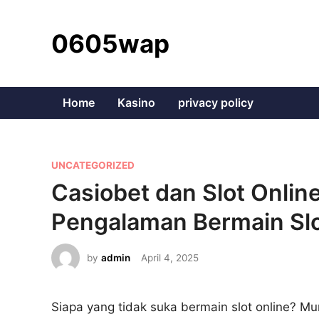
Skip
to
0605wap
content
Home
Kasino
privacy policy
P
UNCATEGORIZED
o
Casiobet dan Slot Onli
s
Pengalaman Bermain Slo
t
e
by
admin
April 4, 2025
d
i
n
Siapa yang tidak suka bermain slot online? Mu