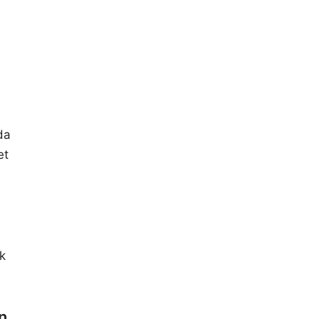
da
et
i
k
n