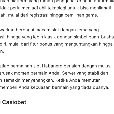
rkan platform yang ramah pengguna, dengan antarmuk
dak perlu menjadi ahli teknologi untuk bisa menikmati
 mulai dari registrasi hingga pemilihan game.
awarkan berbagai macam slot dengan tema yang
si, hingga yang lebih klasik dengan simbol buah-buaha
ndiri, mulai dari fitur bonus yang menguntungkan hingga
n.
etiap permainan slot Habanero berjalan dengan mulus.
merusak momen bermain Anda. Server yang stabil dan
in semakin menyenangkan. Ketika Anda memutar
, memberi Anda kepuasan bermain yang tiada duanya.
i Casiobet