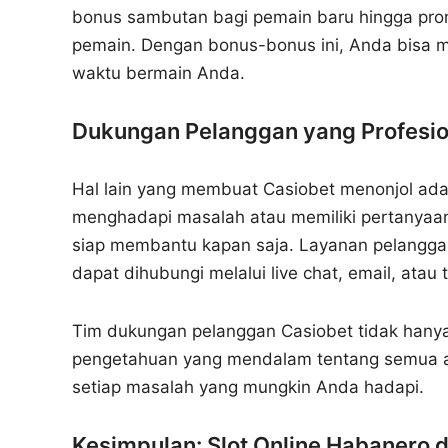
bonus sambutan bagi pemain baru hingga prom
pemain. Dengan bonus-bonus ini, Anda bisa
waktu bermain Anda.
Dukungan Pelanggan yang Profesio
Hal lain yang membuat Casiobet menonjol ad
menghadapi masalah atau memiliki pertanyaan 
siap membantu kapan saja. Layanan pelanggan
dapat dihubungi melalui live chat, email, atau 
Tim dukungan pelanggan Casiobet tidak hanya 
pengetahuan yang mendalam tentang semua as
setiap masalah yang mungkin Anda hadapi.
Kesimpulan: Slot Online Habanero d