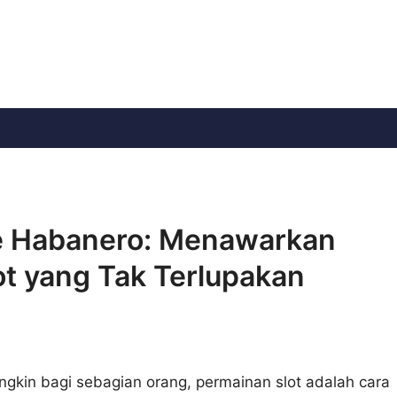
ne Habanero: Menawarkan
t yang Tak Terlupakan
ngkin bagi sebagian orang, permainan slot adalah cara