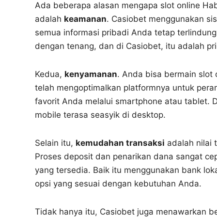
Ada beberapa alasan mengapa slot online Haba
adalah
keamanan
. Casiobet menggunakan si
semua informasi pribadi Anda tetap terlindung
dengan tenang, dan di Casiobet, itu adalah pri
Kedua,
kenyamanan
. Anda bisa bermain slot
telah mengoptimalkan platformnya untuk per
favorit Anda melalui smartphone atau tablet. 
mobile terasa seasyik di desktop.
Selain itu,
kemudahan transaksi
adalah nilai
Proses deposit dan penarikan dana sangat c
yang tersedia. Baik itu menggunakan bank lok
opsi yang sesuai dengan kebutuhan Anda.
Tidak hanya itu, Casiobet juga menawarkan b