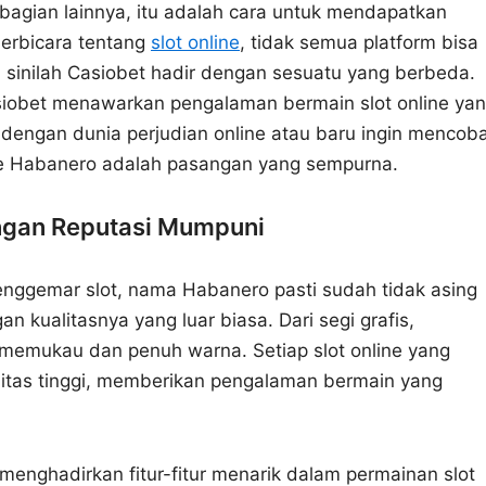
bagian lainnya, itu adalah cara untuk mendapatkan
erbicara tentang
slot online
, tidak semua platform bisa
inilah Casiobet hadir dengan sesuatu yang berbeda.
iobet menawarkan pengalaman bermain slot online ya
 dengan dunia perjudian online atau baru ingin mencoba
ine Habanero adalah pasangan yang sempurna.
engan Reputasi Mumpuni
enggemar slot, nama Habanero pasti sudah tidak asing
n kualitasnya yang luar biasa. Dari segi grafis,
memukau dan penuh warna. Setiap slot online yang
litas tinggi, memberikan pengalaman bermain yang
 menghadirkan fitur-fitur menarik dalam permainan slot