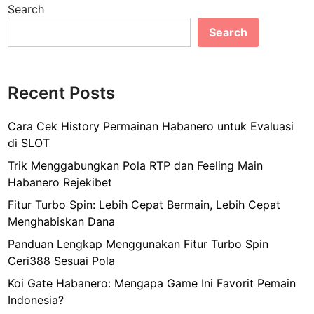
i
S
a
Search
a
I
n
i
n
m
T
Search
a
t
B
e
U
n
u
e
S
S
S
s
r
l
R
l
T
Recent Posts
m
o
E
o
e
a
t
S
t
r
i
Cara Cek History Permainan Habanero untuk Evaluasi
T
M
I
b
n
di SLOT
e
I
n
a
d
r
D
Trik Menggabungkan Pola RTP dan Feeling Main
o
r
i
b
A
Habanero Rejekibet
v
u
S
a
N
a
Fitur Turbo Spin: Lebih Cepat Bermain, Lebih Cepat
d
l
i
B
t
Menghabiskan Dana
a
o
k
A
i
n
t
Panduan Lengkap Menggunakan Fitur Turbo Spin
u
N
f
T
G
Ceri388 Sesuai Pola
n
D
e
a
t
A
Koi Gate Habanero: Mengapa Game Ini Favorit Pemain
r
c
u
R
Indonesia?
p
o