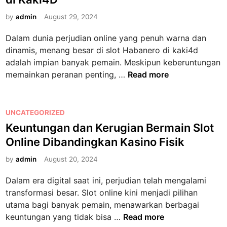
a
t
S
e
by
admin
August 29, 2024
l
d
Dalam dunia perjudian online yang penuh warna dan
o
i
dinamis, menang besar di slot Habanero di kaki4d
t
n
adalah impian banyak pemain. Meskipun keberuntungan
H
S
memainkan peranan penting, …
Read more
a
t
b
r
a
a
P
UNCATEGORIZED
n
t
o
Keuntungan dan Kerugian Bermain Slot
e
e
s
r
Online Dibandingkan Kasino Fisik
g
t
o
i
e
by
admin
August 20, 2024
d
T
d
i
Dalam era digital saat ini, perjudian telah mengalami
e
i
S
transformasi besar. Slot online kini menjadi pilihan
r
n
l
utama bagi banyak pemain, menawarkan berbagai
b
o
K
keuntungan yang tidak bisa …
Read more
a
t