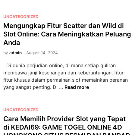
e
i
G
u
k
a
n
P
UNCATEGORIZED
M
c
t
o
Mengungkap Fitur Scatter dan Wild di
e
o
u
s
n
Slot Online: Cara Meningkatkan Peluang
r
n
t
a
a
Anda
g
e
n
d
a
d
by
admin
August 14, 2024
g
a
n
i
S
l
Di dunia perjudian online, di mana setiap guliran
d
n
l
a
membawa janji kesenangan dan keberuntungan, fitur-
a
o
h
fitur khusus dalam permainan slot memainkan peranan
n
t
P
M
yang sangat penting. Di …
Read more
K
H
i
e
e
a
l
n
r
b
i
g
P
u
UNCATEGORIZED
a
h
u
o
g
Cara Memilih Provider Slot yang Tepat
n
a
n
s
i
e
di KEDAI69: GAME TOGEL ONLINE 4D
n
g
t
a
r