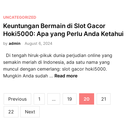
j
n
e
E
o
o
u
g
v
L
r
g
d
A
i
O
P
UNCATEGORIZED
m
r
i
n
e
N
o
Keuntungan Bermain di Slot Gacor
J
e
d
w
L
s
u
Hoki5000: Apa yang Perlu Anda Ketahui
s
a
S
I
t
d
s
l
N
e
by
admin
August 6, 2024
i
i
o
E
d
d
v
Di tengah hiruk-pikuk dunia perjudian online yang
t
4
i
e
e
semakin meriah di Indonesia, ada satu nama yang
H
D
n
n
J
muncul dengan cemerlang: slot gacor hoki5000.
a
H
g
a
K
Mungkin Anda sudah …
Read more
b
O
a
c
e
a
N
n
k
u
n
G
P
p
n
Posts
e
K
Previous
1
…
19
20
21
e
o
t
r
O
pagination
r
t
u
o
N
22
Next
m
d
n
:
G
a
i
g
G
S