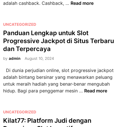
T
adalah cashback. Cashback, …
Read more
i
r
i
i
l
o
b
p
d
v
a
s
P
UNCATEGORIZED
d
i
n
M
o
i
Panduan Lengkap untuk Slot
d
d
e
s
S
e
i
Progressive Jackpot di Situs Terbaru
n
t
l
r
n
dan Terpercaya
d
e
o
S
g
a
d
by
admin
August 10, 2024
t
l
k
p
i
O
o
a
Di dunia perjudian online, slot progressive jackpot
a
n
n
t
n
adalah bintang bersinar yang menawarkan peluang
t
l
y
K
untuk meraih hadiah yang benar-benar mengubah
k
i
a
a
P
hidup. Bagi para penggemar mesin …
Read more
a
n
n
s
a
n
e
g
i
n
C
:
T
n
d
P
a
UNCATEGORIZED
C
e
o
u
o
s
Kilat77: Platform Judi dengan
a
p
F
a
s
h