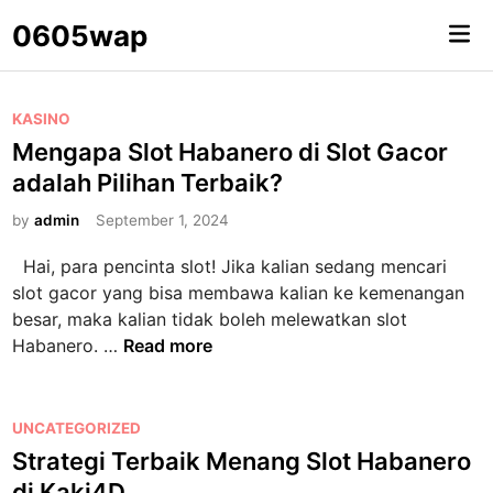
Skip
0605wap
Mai
to
Me
content
P
KASINO
o
Mengapa Slot Habanero di Slot Gacor
s
adalah Pilihan Terbaik?
t
e
by
admin
September 1, 2024
d
Hai, para pencinta slot! Jika kalian sedang mencari
i
slot gacor yang bisa membawa kalian ke kemenangan
n
besar, maka kalian tidak boleh melewatkan slot
M
Habanero. …
Read more
e
n
g
P
UNCATEGORIZED
a
o
Strategi Terbaik Menang Slot Habanero
p
s
di Kaki4D