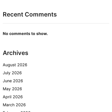
k
T
e
r
P
O
r
H
e
G
Recent Comments
c
o
m
E
a
k
a
L
y
i
i
No comments to show.
a
5
n
0
I
0
n
Archives
0
d
:
o
A
August 2026
n
p
e
July 2026
a
s
June 2026
y
i
a
May 2026
a
n
April 2026
g
March 2026
P